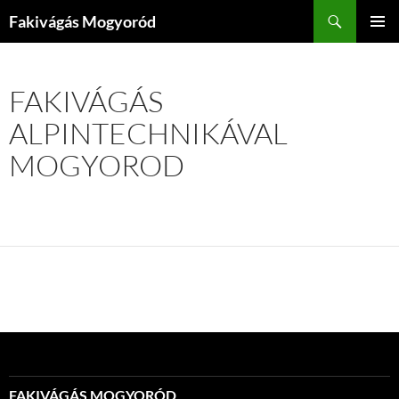
Kilépés
Keresés
Fakivágás Mogyoród
a
ELSŐDL
tartalomba
MENÜ
FAKIVÁGÁS
ALPINTECHNIKÁVAL
MOGYOROD
FAKIVÁGÁS MOGYORÓD